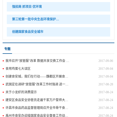
强招商 抓项目 优环境
第三轮第一批中央生态环境保护督察
创建国家食品安全城市
专题
我市召开“放管服”改革 数据共享交换工作会 石迎军主持会议并提出要求
2017-09-06
食用鸡蛋七大误区
2017-09-04
创建食安城，我们在行动——魏都区开展食品安全“四率”调查问卷加强创建宣传工作
2017-09-04
武国定在调研“放管服”改革工作时强调 进一步深化“放管服”改革 让老百姓办事更方便创业更便利 石迎军一同前往
2017-08-28
关于小龙虾的消费提示
2017-08-24
建安区食品安全协管员走遍千家万户誓师大会震撼来袭
2017-08-24
许昌市食品药品监督管理局召开全市骨干食品生产企业“响应、承诺、践行”食品安全主体责任推进大会
2017-08-24
禹州市食安办迎接国家食品安全督查工作动员会暨创建国家食品安全城市八月份调度会
2017-08-24