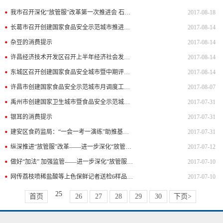
我市召开深化“放管服”改革第一次推进会 石迎军主持会议并提出要求
2017-08-18
长葛市召开创建国家食品安全示范城市推进工作会议
2017-08-14
杂豆的消费提示
2017-08-14
许昌经济技术开发区召开上半年经济社会发展目标（食品安全）考核评议暨创建食品安全城市工作推进会议
2017-08-14
东城区召开创建国家食品安全城市暨中期评估工作会
2017-08-14
许昌市创建国家食品安全示范城市月调度工作会议召开
2017-08-07
禹州市创建国家卫生城市暨食品安全示范城市（教体系统）推进会召开
2017-07-31
银耳的消费提示
2017-07-31
建安区食药监局：“一会一考一演练”助推基层协管员队伍建设
2017-07-31
纵深推进“放管服”改革——进一步深化“放管服”改革系列评论之五
2017-07-12
做好“加法” 加强监管——进一步深化“放管服”改革系列评论之三
2017-07-10
网传荔枝喷稀盐酸等上色保鲜记者送检6样品均未检出
2017-07-10
25
首页
26
27
28
29
30
下页>