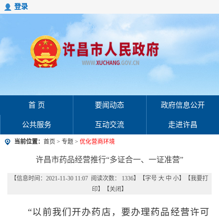
登录
首 页
要闻动态
政府信息公开
公共服务
互动交流
走进许昌
当前位置：
首页
>
专题
>
优化营商环境
许昌市药品经营推行“多证合一、一证准营”
【信息时间：2021-11-30 11:07 阅读次数：
1336
】【字号
大
中
小
】【
我要打
印
】【
关闭
】
“以前我们开办药店，要办理药品经营许可