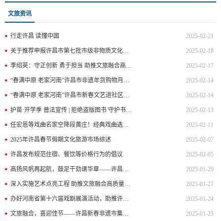
文旅资讯
行走许昌 读懂中国
2025-02-21
关于推荐申报许昌市第七批市级非物质文化遗产代表性项目的通知
2025-02-18
李绍英：守正创新 勇于担当 助推文旅融合高质量发展
2025-02-17
“春满中原 老家河南”许昌市非遗年货购物月暨迎新春非遗展演活动成功举办
2025-02-14
“春满中原 老家河南”许昌市新春文艺进社区暨许昌市春节村晚示范展示活动成功举办
2025-02-14
护苗·开学季 普法宣传 | 拒绝盗版图书 守护书香童年
2025-02-13
任宏恩等戏曲名家空降段黄庄！经典戏曲选段等你来听！
2025-02-11
2025年许昌春节假期文化旅游市场综述
2025-02-07
许昌发布规范住宿、餐饮等价格行为的倡议
2025-02-05
高扬风帆再起航，鼓足干劲谱华章——许昌市文化广电和旅游局新春贺信
2025-01-29
深入实施艺术点亮工程 助推文旅融合高质量发展
2025-01-27
办好河南省第十六届戏剧展演活动，助推许昌文旅融合高质量发展
2025-01-24
文旅融合，喜迎佳节——许昌新春非遗市集助力河南温泉旅游季启动仪式
2025-01-23