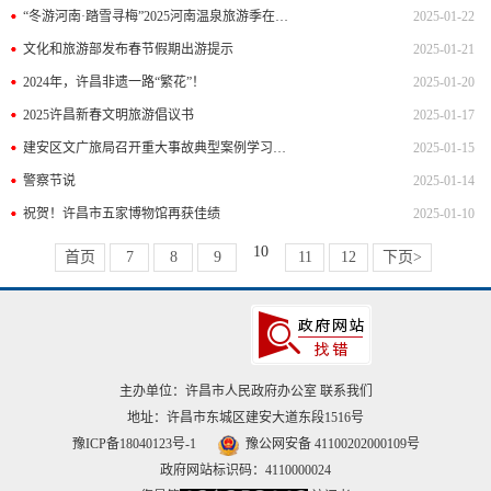
“冬游河南·踏雪寻梅”2025河南温泉旅游季在许昌鄢陵启动
2025-01-22
文化和旅游部发布春节假期出游提示
2025-01-21
2024年，许昌非遗一路“繁花”！
2025-01-20
2025许昌新春文明旅游倡议书
2025-01-17
建安区文广旅局召开重大事故典型案例学习研讨会 提升干部安全生产履职尽责能力
2025-01-15
警察节说
2025-01-14
祝贺！许昌市五家博物馆再获佳绩
2025-01-10
10
首页
7
8
9
11
12
下页>
主办单位：许昌市人民政府办公室
联系我们
地址：许昌市东城区建安大道东段1516号
豫ICP备18040123号-1
豫公网安备 41100202000109号
政府网站标识码：4110000024