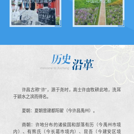
中国优秀旅游城市
中国花木之都
许昌古称“许”，源于尧时，高士许由牧耕此地，洗耳
于颍水之滨而得名。
夏朝：夏朝曾建都阳翟（今许昌禹州）。
商朝：许地分布的诸侯国和部落有历（今禹州市境
内）、有熊氏（今长葛市境内）、昆吾（今建安区境