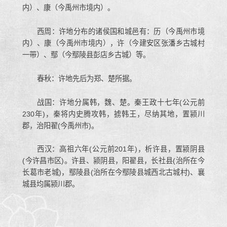
内）、康（今禹州市境内）。
西周：许地分布的诸侯国和城邑有：历（今禹州市境
内）、康（今禹州市境内），许（今建安区张潘乡古城村
一带）、鄢（今鄢陵县彭店乡古城）等。
春秋：许地先后为郑、楚所据。
战国：许地分属韩，魏、楚。秦王政十七年(公元前
230年)，秦将内史腾攻韩，掳韩王，尽纳其地，置颍川
郡，治阳翟(今禹州市)。
西汉：高祖六年(公元前201年)，析许县，置颍阴县
(今许昌市区)。许县、颍阴县，阳翟县，长社县(治所在今
长葛市老城)，鄢陵县(治所在今鄢陵县城西北古城村)、襄
城县均属颍川郡。