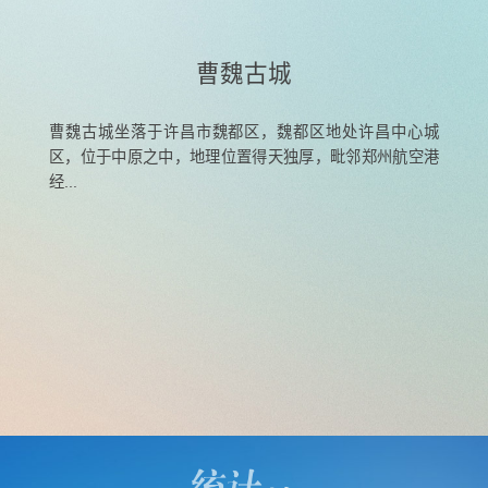
曹魏古城
景区。位
曹魏古城坐落于许昌市魏都区，魏都区地处许昌中心城
许昌春
游览于
区，位于中原之中，地理位置得天独厚，毗邻郑州航空港
代久
经...
属...