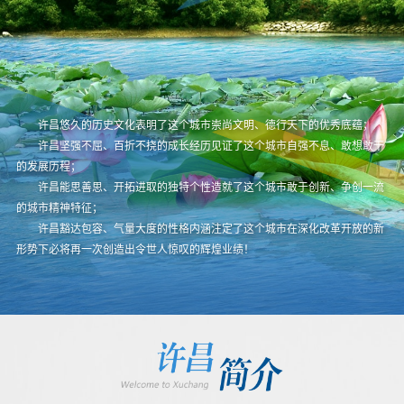
许昌悠久的历史文化表明了这个城市崇尚文明、德行天下的优秀底蕴；
许昌坚强不屈、百折不挠的成长经历见证了这个城市自强不息、敢想敢干
的发展历程；
许昌能思善思、开拓进取的独特个性造就了这个城市敢于创新、争创一流
的城市精神特征；
许昌豁达包容、气量大度的性格内涵注定了这个城市在深化改革开放的新
形势下必将再一次创造出令世人惊叹的辉煌业绩！