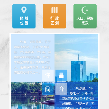
区域
行政
人口、民族
位置
区划
宗教
许
昌
简
介