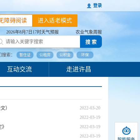
登录
无障碍阅读
进入适老模式
2026年8月7日17时天气预报
农业气象周报
搜 索
门搜索：
暂住证
公租房
公积金
环保
互动交流
走进许昌
全文）
2022-03-20
2022-03-19
定》
2022-03-19
2022-03-19
智能服务