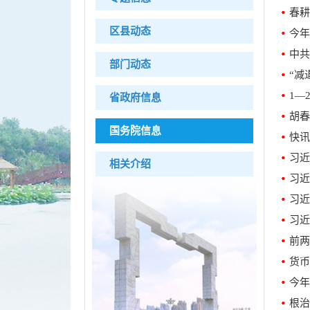
春耕
区县动态
今年
中共
部门动态
“减
1—
省政府信息
胡春
国务院信息
快讯
相关介绍
习近
习近
习近
前两
货币
今年
根治