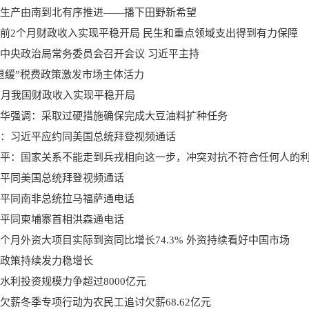
生产由南到北有序推进——播下田野新希望
前2个月财政收入实现平稳开局 民生和重点领域支出得到有力保障
中央政治局常务委员会召开会议 习近平主持
退缓”税费政策激发市场主体活力
2月我国财政收入实现平稳开局
华强调：采取过硬措施确保完成大豆油料扩种任务
：习近平应约同美国总统拜登视频通话
平同美国总统拜登视频通话
平同南非总统拉马福萨通电话
平同柬埔寨首相洪森通电话
个月外资大项目实际到资同比增长74.3% 外资持续看好中国市场
政策持续发力稳增长
水利投资规模力争超过8000亿元
欠薪冬季专项行动为农民工追讨欠薪68.62亿元