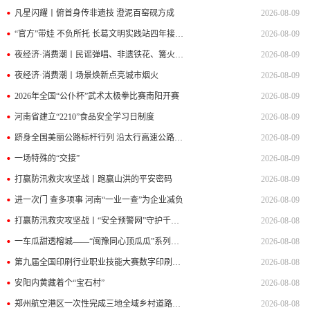
凡星闪耀丨俯首身传非遗技 澄泥百窑砚方成
2026-08-09
“官方”带娃 不负所托 长葛文明实践站四年接力破解暑期看护难
2026-08-09
夜经济·消费潮丨民谣弹唱、非遗铁花、篝火晚会……夜晚的乡村 人气更旺了
2026-08-09
夜经济·消费潮丨场景焕新点亮城市烟火
2026-08-09
2026年全国“公仆杯”武术太极拳比赛南阳开赛
2026-08-09
河南省建立“2210”食品安全学习日制度
2026-08-09
跻身全国美丽公路标杆行列 沿太行高速公路安阳段究竟有多美
2026-08-09
一场特殊的“交接”
2026-08-09
打赢防汛救灾攻坚战丨跑赢山洪的平安密码
2026-08-09
进一次门 查多项事 河南“一业一查”为企业减负
2026-08-09
打赢防汛救灾攻坚战丨“安全预警网”守护千家万户
2026-08-08
一车瓜甜透榕城——“闽豫同心顶瓜瓜”系列报道
2026-08-08
第九届全国印刷行业职业技能大赛数字印刷员决赛在郑开赛
2026-08-08
安阳内黄藏着个“宝石村”
2026-08-08
郑州航空港区一次性完成三地全域乡村道路备案上图 2306条路有了“大名儿”
2026-08-08