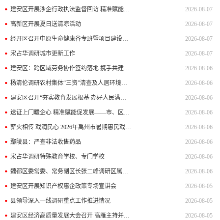
建安区开展涉企行政执法监督回访 精准赋能法治化营商环境建设
2026-08-07
高新区开展夏日送清凉活动
2026-08-07
经开区召开中原生命健康谷专班暨项目建设例会
2026-08-07
宋占华调研城市更新工作
2026-08-07
建安区：跨区域劳务协作签约落地 携手共建就业共赢新格局
2026-08-06
杨清伦调研农村集体“三资”清查及人居环境整治工作
2026-08-06
建安区召开“夯实教育发展根基 办好人民满意的教育”新闻发布会
2026-08-06
送证上门暖企心 精准赋能促发展——市、区两级市场监管部门联合上门为医疗器械生产企业送证
2026-08-06
薪火相传 戏润民心 2026年禹州市暑期惠民戏曲展演启幕
2026-08-06
鄢陵县：严查非法收售药品
2026-08-06
宋占华调研特殊教育学校、专门学校
2026-08-06
魏都区委常委、常务副区长张二峰调研区属国有企业运营管理及党风廉政建设情况
2026-08-06
建安区开展知识产权惠企政策专场宣讲会
2026-08-05
县领导深入一线调研重点工作推进情况
2026-08-05
建安区经济高质量发展大会召开 高雁主持并讲话 刘建伟安排部署重点工作
2026-08-05