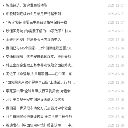
智能经济，澎湃发展新动能
2021-12-17
中欧班列连续19个月单月开行超千列
2021-12-17
“两节”期间重要民生商品价格将保持平稳
2021-12-17
秒懂国务院 | 你需要了解的101项改革！快来看国务院这份新文件
2021-12-17
王毅同所罗门群岛外长马内莱通电话
2021-12-16
我国已与145个国家、32个国际组织签署200多份共建“一带一路”合作文件
2021-12-16
交通运输部：优先安排载运煤炭、液化天然气和液化石油气船舶进出港和装卸作业
2021-12-16
韩正出席企业职工基本养老保险全国统筹实施工作电视电话会议并讲话
2021-12-16
习近平《命运与共 共建家园——在中国－东盟建立对话关系30周年纪念峰会上的讲话》单行本出版
2021-12-16
“国务院客户端小程序企业版”上线试运行 打造权威便捷的市场主体政策信息服务平台
2021-12-16
李克强出席“全球首席执行官委员会”对话会
2021-12-16
习近平会见平安中国建设表彰大会代表
2021-12-16
我国进一步采取市场化方式加强对中小微企业的金融支持
2021-12-16
11月份国民经济继续恢复 全年主要目标任务有望较好实现
2021-12-16
穆迪发布《中国信用环境》报告认为——中国对外资仍具吸引力
2021-12-16