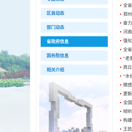
区县动态
郑州
奋力
部门动态
河南
强化
省政府信息
全省
国务院信息
“老
商丘
相关介绍
“水
微感
更新
全国
倾听
构建