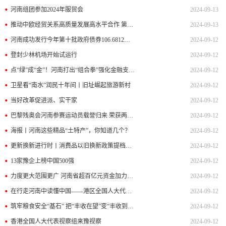
河南组团参加2024年服贸会
2024-09-13
推动中欧经贸关系高质量发展高水平合作 第二届中欧地理标志论坛在郑州开幕 刘奇葆、何塞·萨帕特罗、孔昌生等致辞
2024-09-13
河南成功发行今年第十批政府债券106.6812亿元
2024-09-12
登封少林机场开始试运行
2024-09-12
点“绿”成“金”！河南打出“组合拳”强化金融支持绿色低碳发展
2024-09-12
卫星看“南水”润民十年间丨旧址崛起旅游新村
2024-09-12
当好改革促进派、实干家
2024-09-12
巴黎残奥会河南参赛运动员载誉归来 荣获两金一银
2024-09-12
海报丨河南这些精品“土特产”，你知道几个？
2024-09-12
更新换新进行时丨消费品以旧换新政策提档升级 让优惠直达消费者
2024-09-12
13家豫企上榜中国500强
2024-09-12
力度更大范围更广 河南省超百亿元资金加力支持“两新”
2024-09-12
在行走河南中读懂中国——港区全国人大代表视察河南掠影
2024-09-12
筑牢粮食安全“基石” 把“丰收在望”变“丰收到手”
2024-09-12
香港全国人大代表视察组来豫视察
2024-09-12