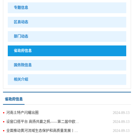
专题信息
区县动态
部门动态
省政府信息
国务院信息
相关介绍
省政府信息
河南土特产闪耀出圈
2024-09-13
设窗口搭平台 高扬共赢之帆——第二届中欧地理标志论坛侧记
2024-09-13
全面推动黄河流域生态保护和高质量发展丨习近平总书记在全面推动黄河流域生态保护和高质量发展座谈会上的重要讲话在我省引发热烈反响 齐心协力唱好新时代“黄河大合唱”
2024-09-13