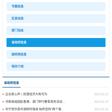
专题信息
区县动态
部门动态
省政府信息
国务院信息
相关介绍
省政府信息
企业家心声丨民营经济大有可为
2025-02-23
河南省组团赴香港、澳门举行春茗商务活动 招商拉满弓 拼出新天地
2025-02-23
刘宁到许昌市调研时强调 始终坚持“两个毫不动摇” 推动民营经济健康发展高质量发展 王凯一同调研
2025-02-22