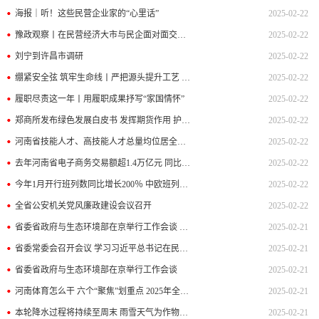
海报｜听！这些民营企业家的“心里话”
2025-02-22
豫政观察丨在民营经济大市与民企面对面交流，河南传递了什么信号？
2025-02-22
刘宁到许昌市调研
2025-02-22
绷紧安全弦 筑牢生命线丨严把源头提升工艺 危化行业夯实安全基础
2025-02-22
履职尽责这一年丨用履职成果抒写“家国情怀”
2025-02-22
郑商所发布绿色发展白皮书 发挥期货作用 护航绿色产业
2025-02-22
河南省技能人才、高技能人才总量均位居全国第二 让更多人吃上“技能饭”
2025-02-22
去年河南省电子商务交易额超1.4万亿元 同比增长5.3% 电子商务连通更大市场
2025-02-22
今年1月开行班列数同比增长200％ 中欧班列（郑州）跑出“开门红”
2025-02-22
全省公安机关党风廉政建设会议召开
2025-02-22
省委省政府与生态环境部在京举行工作会谈 孙金龙黄润秋刘宁王凯出席
2025-02-21
省委常委会召开会议 学习习近平总书记在民营企业座谈会上重要讲话 贯彻落实发展民营经济、宣传思想文化、关心下一代等工作要求 刘宁主持并讲话
2025-02-21
省委省政府与生态环境部在京举行工作会谈
2025-02-21
河南体育怎么干 六个“聚焦”划重点 2025年全省体育工作会议召开
2025-02-21
本轮降水过程将持续至周末 雨雪天气为作物“解渴”
2025-02-21