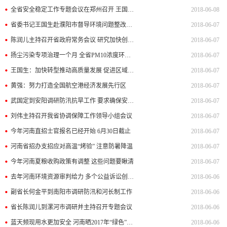
全省安全稳定工作专题会议在郑州召开 王国生主持
2018-06-08
省委书记王国生赴濮阳市督导环境问题整改落实情况
2018-06-07
陈润儿主持召开省政府常务会议 研究加快创新示范区引领型产业...
2018-06-07
扬尘污染专项治理一个月 全省PM10浓度环比下降逾20%
2018-06-07
王国生：加快转型推动高质量发展 促进区域边缘变发展前沿
2018-06-07
黄强：努力打造全国航空港经济发展先行区
2018-06-07
武国定到安阳调研防汛抗旱工作 要求确保安全度汛
2018-06-07
刘伟主持召开我省协调保障工作领导小组会议
2018-06-07
今年河南直招士官报名已经开始 6月30日截止
2018-06-07
河南省招办支招应对高温“烤验” 注意防暑降温
2018-06-07
今年河南夏粮收购政策有调整 这些问题要瞅清
2018-06-07
去年河南环境资源审判给力 多个公益诉讼创全国首例
2018-06-06
副省长何金平到南阳市调研防汛和河长制工作
2018-06-06
省长陈润儿到漯河市调研并主持召开专题会议
2018-06-06
蓝天频现用水更加安全 河南晒2017年“绿色”成绩单
2018-06-06