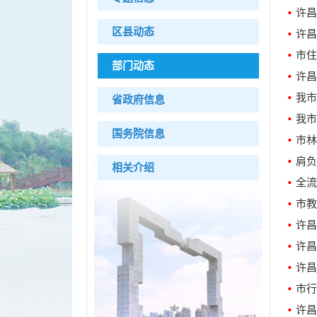
许昌
区县动态
许昌
部门动态
许昌
我市
省政府信息
我市
国务院信息
市林
肩负
相关介绍
全流
市教
许昌
许昌
许昌
市行
许昌