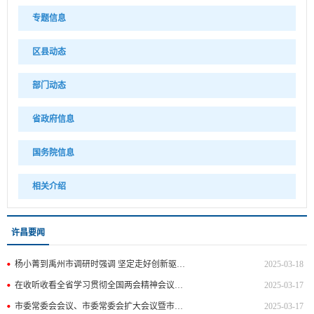
专题信息
区县动态
部门动态
省政府信息
国务院信息
相关介绍
许昌要闻
杨小菁到禹州市调研时强调 坚定走好创新驱动转型发展之路 加快建设现代化中等城市
2025-03-18
在收听收看全省学习贯彻全国两会精神会议后，杨小菁主持召开会议强调 坚决扛起经济大市挑大梁的责任担当 为奋力谱写中国式现代化河南篇章贡献许昌力量 王志宏刘保新出席
2025-03-17
市委常委会会议、市委常委会扩大会议暨市委党的建设工作领导小组会议召开 部署深入贯彻中央八项规定精神学习教育工作 杨小菁主持并讲话
2025-03-17