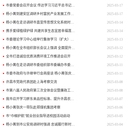
市委常委会召开会议 传达学习习近平总书记重要指示精神 研究“三农”、招商引资等工作 杨小菁主持并讲话
2025-03-17
杨小菁到建安区调研乡村富民产业发展工作时强调 做强乡村特色产业 带动群众持续增收 推动乡村全面振兴不断取得新进展新成效
2025-03-17
杨小菁在走访调研市直宣传思想文化系统时强调 把牢正确方向 深化改革创新 推动宣传思想文化工作高质量发展
2025-03-14
携手爱绿植绿护绿 共建共享生态宜居幸福莲城 杨小菁王志宏刘保新等参加义务植树活动
2025-03-14
市委理论学习中心组举行集体学习（扩大）报告会 杨小菁张庆一王志宏刘保新等出席
2025-03-13
杨小菁在全市组织部长会议上强调 全面提升党的建设和组织工作质量水平 为勇挑大梁走在前列提供坚强组织保证 张庆一王志宏刘保新出席
2025-03-12
全市打造诚信优质消费环境工作推进会召开
2025-03-12
杨小菁在走访调研市委组织部市委编办市委老干部局时强调 坚持用改革精神和严的标准扎实做好组织工作 在服务保障高质量发展中彰显新担当新作为
2025-03-11
市委市政府与许继举行会商座谈 杨小菁张庆一李俊涛等参加
2025-03-11
许昌市党政代表团赴上海考察交流
2025-03-08
市第八届人民政府第三次全体会议暨廉政工作会议召开 锚定目标 务实重干 奋勇争先 在推动实现“两融五城四跃升”中作出更大贡献
2025-03-08
我市召开学习胖东来品控标准、提升许昌农产品品质座谈会
2025-03-07
杨小菁张庆一带队赴郑煤机集团考察
2025-03-06
市“巾帼护航”就业创业指导进校园活动启动
2025-03-05
杨小菁到市公安局调研时强调 忠诚履行新时代职责使命 维护社会安全稳定 守护群众安宁幸福 张庆一一同调研
2025-03-04