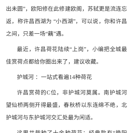
出未圆”，欧阳修在此修建欧阁，苏轼更是流连忘
返，称许昌西湖为 “小西湖”，可以说，你和许昌
之间，只差一场“藕”遇。
最近，许昌荷花陆续“上岗”，小编把全城最
佳赏荷点都给你圈出来了，建议收藏。
护城河 ：一站式看遍14种荷花
许昌赏荷的C位，非护城河莫属。南护城河
望仙桥两侧开得最盛，春秋桥以东连绵不绝，北
护城河与东护城河交汇处最为闲适。
这里共栽种了十余种荷花：经典款有“艳阳