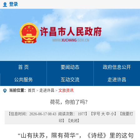
登录
首 页
要闻动态
政府信息公开
公共服务
互动交流
走进许昌
当前位置：
首页
>
走进许昌
>
文旅资讯
荷花，你拍了吗？
【信息时间：2026-06-17 08:43 阅读次数：
1977
】【字号
大
中
小
】【
我要打
印
】【
关闭
】
“山有扶苏，隰有荷华”，《诗经》里的这句