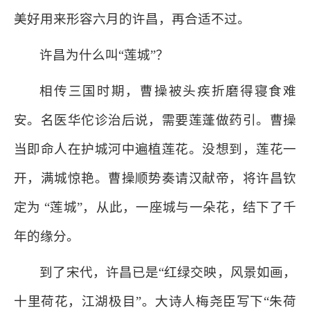
美好用来形容六月的许昌，再合适不过。
许昌为什么叫“莲城”？
相传三国时期，曹操被头疾折磨得寝食难
安。名医华佗诊治后说，需要莲蓬做药引。曹操
当即命人在护城河中遍植莲花。没想到，莲花一
开，满城惊艳。曹操顺势奏请汉献帝，将许昌钦
定为 “莲城”，从此，一座城与一朵花，结下了千
年的缘分。
到了宋代，许昌已是“红绿交映，风景如画，
十里荷花，江湖极目”。大诗人梅尧臣写下“朱荷