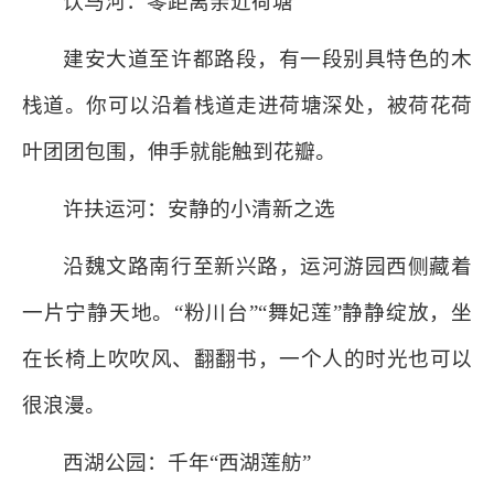
饮马河：零距离亲近荷塘
建安大道至许都路段，有一段别具特色的木
栈道。你可以沿着栈道走进荷塘深处，被荷花荷
叶团团包围，伸手就能触到花瓣。
许扶运河：安静的小清新之选
沿魏文路南行至新兴路，运河游园西侧藏着
一片宁静天地。“粉川台”“舞妃莲”静静绽放，坐
在长椅上吹吹风、翻翻书，一个人的时光也可以
很浪漫。
西湖公园：千年“西湖莲舫”