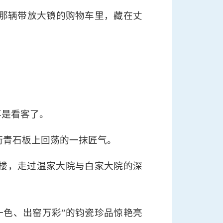
来那辆带放大镜的购物车里，藏在丈
再是看客了。
街青石板上回荡的一抹匠气。
戏楼，走过温家大院与白家大院的深
一色、出窑万彩”的钧瓷珍品惊艳亮