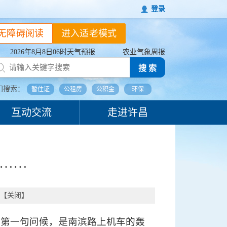
登录
无障碍阅读
进入适老模式
2026年8月8日06时天气预报
农业气象周报
搜 索
门搜索：
暂住证
公租房
公积金
环保
互动交流
走进许昌
是……
【
关闭
】
的第一句问候，是南滨路上机车的轰