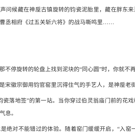
这声问候藏在神垕古镇旋转的钧瓷泥胎里，藏在胖东
曹丞相府《过五关斩六将》的战马嘶鸣里……
那不停旋转的轮盘上找到泥块的“同心圆”时，你就不
是宋徽宗御用钧官窑里沉得住气的手艺人，是神垕老
钧瓷落地签”的第一站。当你穿过伯灵翁庙门前的花
气息。
是绝对不能错过的体验。随着窑门缓缓开启，“入窑