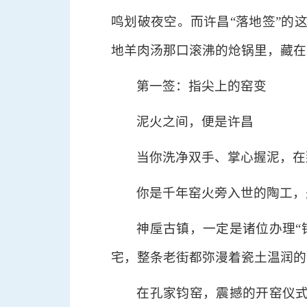
鸣划破夜空。而许昌“落地签”的
地羊肉汤那口滚沸的炝锅里，藏在
第一签：指尖上的窑变
泥火之间，便是许昌
当你洗净双手、掌心握泥，在
你是千年窑火旁入世的陶工，
神垕古镇，一定是诸位办理“
宅，整条老街都弥漫着瓷土温润的
在孔家钧窑，震撼的开窑仪式