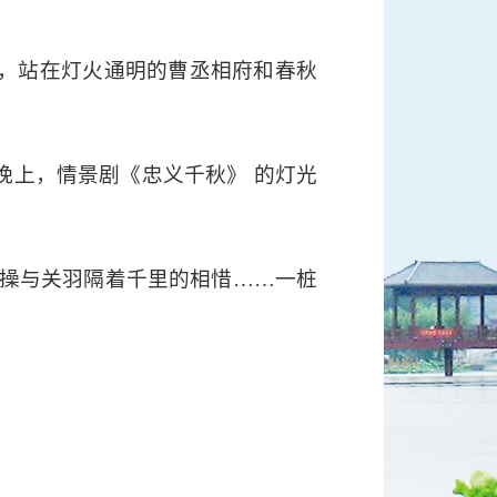
，站在灯火通明的曹丞相府和春秋
晚上，情景剧《忠义千秋》 的灯光
曹操与关羽隔着千里的相惜……一桩