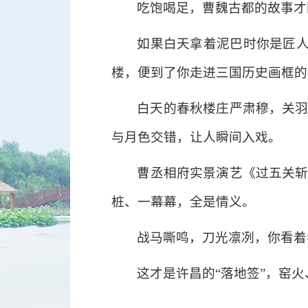
吃饱喝足，曹魏古都的故事才
如果白天拿着泥巴时你是匠
楼，便到了你走进三国历史画框的
白天的春秋楼庄严肃穆，关羽
与月色交错，让人瞬间入戏。
曹丞相府实景演艺《过五关斩
桩、一幕幕，全是情义。
战马嘶鸣，刀光凛冽，你看着
这才是许昌的“落地签”，窑