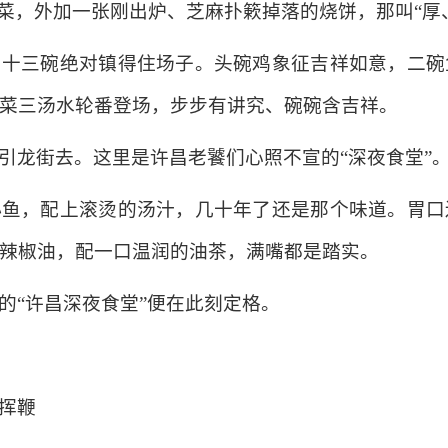
香菜，外加一张刚出炉、芝麻扑簌掉落的烧饼，那叫“厚
州十三碗绝对镇得住场子。头碗鸡象征吉祥如意，二碗
菜三汤水轮番登场，步步有讲究、碗碗含吉祥。
引龙街去。这里是许昌老饕们心照不宣的“深夜食堂”
小鱼，配上滚烫的汤汁，几十年了还是那个味道。胃口
辣椒油，配一口温润的油茶，满嘴都是踏实。
的“许昌深夜食堂”便在此刻定格。
挥鞭