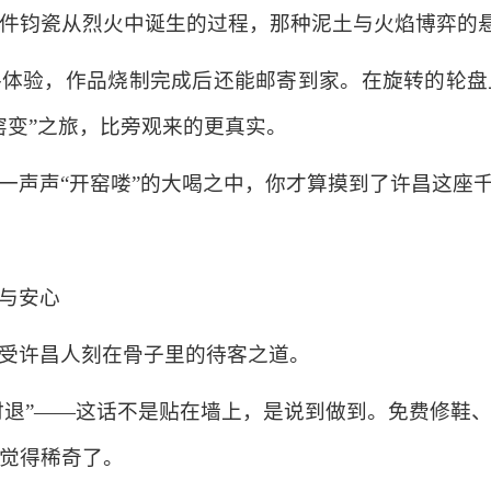
件钧瓷从烈火中诞生的过程，那种泥土与火焰博弈的
手体验，作品烧制完成后还能邮寄到家。在旋转的轮盘
窑变”之旅，比旁观来的更真实。
一声声“开窑喽”的大喝之中，你才算摸到了许昌这座
与安心
受许昌人刻在骨子里的待客之道。
随时退”——这话不是贴在墙上，是说到做到。免费修鞋
觉得稀奇了。