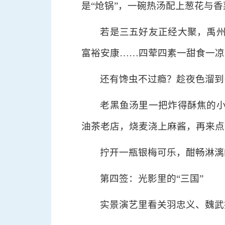
是“炝锅”，一碗热汤配上葱花与
若是三五好友正经大聚，禹
富裕安康……四荤四素一甜食一凉
还有馋虫不过瘾？趁夜色溜到
老黑鱼汤里一把炸得酥焦的
油茶老店，烧麦浇上麻酱，再来点
拧开一瓶银梅可乐，酣畅淋漓
第四签：光影里的“三国”
实景演艺里看关羽忠义、魏武