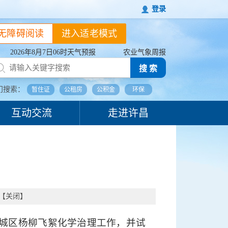
登录
无障碍阅读
进入适老模式
2026年8月7日06时天气预报
农业气象周报
搜 索
门搜索：
暂住证
公租房
公积金
环保
互动交流
走进许昌
【
关闭
】
城区杨柳飞絮化学治理工作，并试