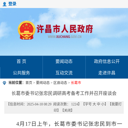
登录
首 页
要闻动态
政府信息公开
公共服务
互动交流
走进许昌
当前位置：
首页
>
要闻动态
>
区县动态
>
长葛市
长葛市委书记张忠民调研高考备考工作并召开座谈会
【信息时间：2025-04-18 08:29 阅读次数：
1224
】【字号
大
中
小
】【
我要打
印
】【
关闭
】
4月17日上午，长葛市委书记张忠民到市一