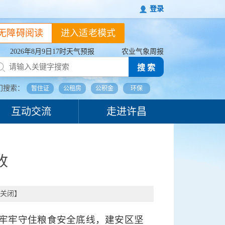
登录
无障碍阅读
进入适老模式
2026年8月9日17时天气预报
农业气象周报
搜 索
门搜索：
暂住证
公租房
公积金
环保
互动交流
走进许昌
收
关闭
】
牢牢守住粮食安全底线，建安区坚