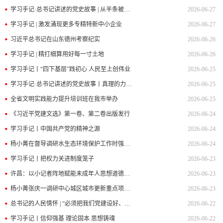
学习手记·总书记讲述的党史故事 | 从半条被子到幸福日子
2026-06-27
学习手记 | 激发涌现更多专精特新中小企业
2026-06-27
习近平总书记在山东德州考察纪实
2026-06-26
学习手记 | 精打细算用好每一寸土地
2026-06-26
学习手记丨“四下基层”践初心 人民至上创伟业
2026-06-25
学习手记·总书记讲述的党史故事丨真理的力量激荡新征程
2026-06-25
全省文明实践能力提升培训班在我市举办
2026-06-25
《习近平党建文选》第一卷、第二卷出版发行
2026-06-24
学习手记丨中国共产党的精神之源
2026-06-24
杨小菁在督导调研水生态环境保护工作时强调 动真碰硬抓好问题整改 全力推动水环境质量持续向好
2026-06-24
学习手记丨把权力关进制度笼子
2026-06-23
许昌：以小记者阵地赋能未成年人思想道德建设工作
2026-06-23
杨小菁张庆一调研中心城区城市更新重点项目并召开座谈会 扎实推进城市更新 不断完善城市功能提升城市品质
2026-06-23
总书记的人民情怀 | “必须把我们党建设好、建设强”
2026-06-22
学习手记丨信仰强基 理论固本 思想铸魂
2026-06-22