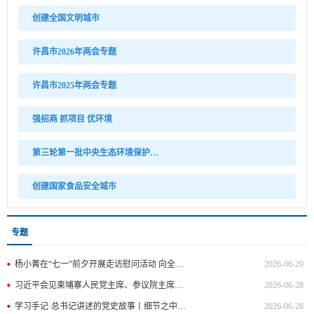
创建全国文明城市
许昌市2026年两会专题
许昌市2025年两会专题
强招商 抓项目 优环境
第三轮第一批中央生态环境保护督察
创建国家食品安全城市
专题
杨小菁在“七一”前夕开展走访慰问活动 向全市广大共产党员致以节日问候
2026-06-29
习近平会见柬埔寨人民党主席、参议院主席洪森
2026-06-28
学习手记·总书记讲述的党史故事丨细节之中抓作风
2026-06-28