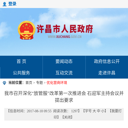
登录
首 页
要闻动态
政府信息公开
公共服务
互动交流
走进许昌
当前位置：
首页
>
专题
>
优化营商环境
我市召开深化“放管服”改革第一次推进会 石迎军主持会议并
提出要求
【信息时间：2017-08-18 09:55 阅读次数：
1297
】【字号
大
中
小
】【
我要打
印
】【
关闭
】