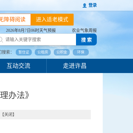
登录
无障碍阅读
进入适老模式
2026年8月7日06时天气预报
农业气象周报
搜 索
门搜索：
暂住证
公租房
公积金
环保
互动交流
走进许昌
理办法》
【
关闭
】