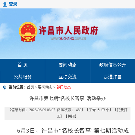
登录
首 页
要闻动态
政府信息公开
公共服务
互动交流
走进许昌
当前位置：
首页
>
要闻动态
>
部门动态
许昌市第七期“名校长智享”活动举办
【信息时间：2026-06-09 08:07 阅读次数：
460
】【字号
大
中
小
】【
我要打
印
】【
关闭
】
6月3日，许昌市“名校长智享”第七期活动成