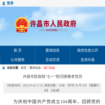
登录
首 页
要闻动态
政府信息公开
公共服务
互动交流
走进许昌
当前位置：
首页
>
要闻动态
>
部门动态
许昌市民政局“七一”慰问困难老党员
【信息时间：2025-07-02 17:33 阅读次数：
639
】【字号
大
中
小
】【
我要打
印
】【
关闭
】
为庆祝中国共产党成立104周年，回顾党的