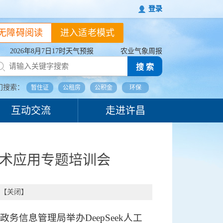
登录
无障碍阅读
进入适老模式
2026年8月7日17时天气预报
农业气象周报
搜 索
门搜索：
暂住证
公租房
公积金
环保
互动交流
走进许昌
技术应用专题培训会
【
关闭
】
信息管理局举办DeepSeek人工