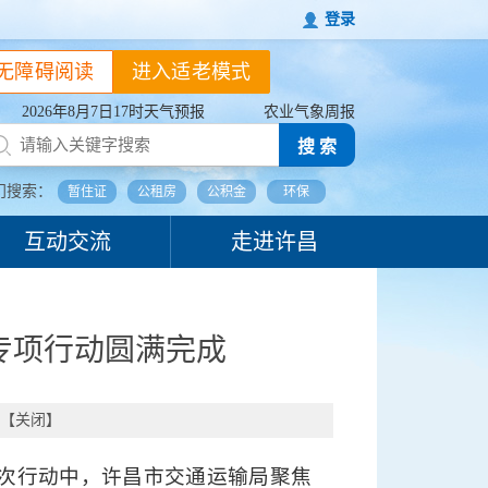
登录
无障碍阅读
进入适老模式
2026年8月7日17时天气预报
农业气象周报
搜 索
门搜索：
暂住证
公租房
公积金
环保
互动交流
走进许昌
专项行动圆满完成
【
关闭
】
此次行动中，许昌市交通运输局聚焦