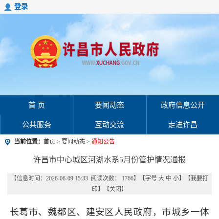
登录
首 页
要闻动态
政府信息公开
公共服务
互动交流
走进许昌
当前位置：
首页
>
要闻动态
>
通知公告
许昌市中心城区河湖水系5月份管护情况通报
【信息时间：2026-06-09 15:33 阅读次数：
1766
】【字号
大
中
小
】【
我要打
印
】【
关闭
】
长葛市、魏都区、建安区人民政府，市城乡一体