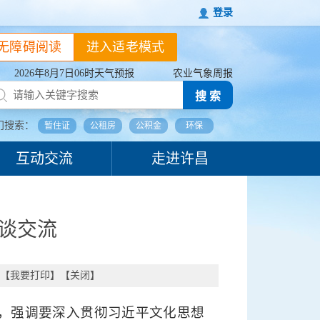
登录
无障碍阅读
进入适老模式
2026年8月7日06时天气预报
农业气象周报
搜 索
门搜索：
暂住证
公租房
公积金
环保
互动交流
走进许昌
座谈交流
【
我要打印
】【
关闭
】
交流，强调要深入贯彻习近平文化思想