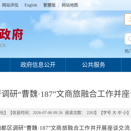
网站评估
English
繁體版
网站地图
热
政府信息公开
公共服务
调研“曹魏·187”文商旅融合工作并
社
】
【信息时间：2026-07-06 09:26 阅读次数：
2263
】【字号
大
中
小
】
魏都区调研“曹魏·187”文商旅融合工作并开展座谈