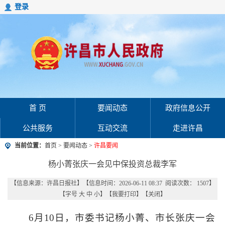
登录
首 页
要闻动态
政府信息公开
公共服务
互动交流
走进许昌
当前位置：
首页
>
要闻动态
>
许昌要闻
杨小菁张庆一会见中保投资总裁李军
【信息来源：
许昌日报社
】
【信息时间：2026-06-11 08:37 阅读次数：
1507
】
【字号
大
中
小
】【
我要打印
】【
关闭
】
6月10日，市委书记杨小菁、市长张庆一会