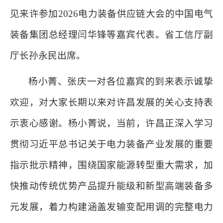
见来许参加2026电力装备供应链大会的中国电气
装备集团总经理闫华锋等嘉宾代表。省工信厅副
厅长孙永民出席。
杨小菁、张庆一对各位嘉宾的到来表示诚挚
欢迎，对大家长期以来对许昌发展的关心支持表
示衷心感谢。杨小菁说，当前，许昌正深入学习
贯彻习近平总书记关于电力装备产业发展的重要
指示批示精神，围绕国家能源转型重大需求，加
快推动传统优势产品提升能级和新型高端装备多
元发展，着力构建涵盖发输变配用调的完整电力