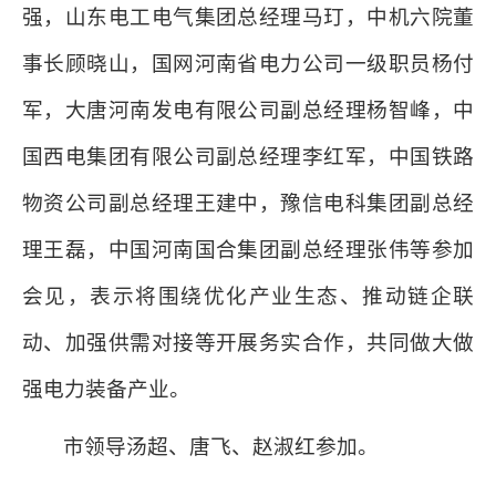
强，山东电工电气集团总经理马玎，中机六院董
事长顾晓山，国网河南省电力公司一级职员杨付
军，大唐河南发电有限公司副总经理杨智峰，中
国西电集团有限公司副总经理李红军，中国铁路
物资公司副总经理王建中，豫信电科集团副总经
理王磊，中国河南国合集团副总经理张伟等参加
会见，表示将围绕优化产业生态、推动链企联
动、加强供需对接等开展务实合作，共同做大做
强电力装备产业。
市领导汤超、唐飞、赵淑红参加。