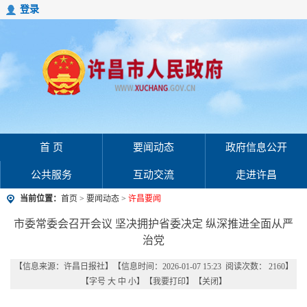
登录
首 页
要闻动态
政府信息公开
公共服务
互动交流
走进许昌
当前位置：
首页
>
要闻动态
>
许昌要闻
市委常委会召开会议 坚决拥护省委决定 纵深推进全面从严
治党
【信息来源：
许昌日报社
】
【信息时间：2026-01-07 15:23 阅读次数：
2160
】
【字号
大
中
小
】【
我要打印
】【
关闭
】