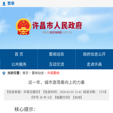
登录
首 页
要闻动态
政府信息公开
公共服务
互动交流
走进许昌
当前位置：
首页
>
要闻动态
>
许昌要闻
这一年，城市激荡着向上的力量
【信息来源：
许昌日报社
】
【信息时间：2026-01-01 15:42 阅读次数：
1576
】
【字号
大
中
小
】【
我要打印
】【
关闭
】
核心提示：