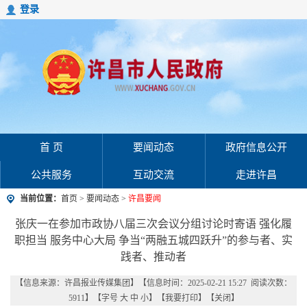
登录
首 页
要闻动态
政府信息公开
公共服务
互动交流
走进许昌
当前位置：
首页
>
要闻动态
>
许昌要闻
张庆一在参加市政协八届三次会议分组讨论时寄语 强化履
职担当 服务中心大局 争当“两融五城四跃升”的参与者、实
践者、推动者
【信息来源：
许昌报业传媒集团
】
【信息时间：2025-02-21 15:27 阅读次数：
5911
】【字号
大
中
小
】【
我要打印
】【
关闭
】