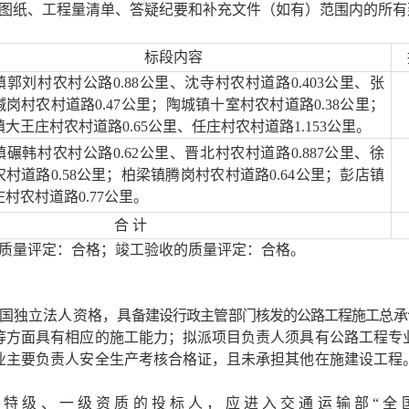
图纸、工程量清单、答疑纪要和补充文件（如有）范围内的所有
标段内容
镇郭刘村农村公路
0.88公里、沈寺村农村道路0.403公里
、
张
碱岗村农村道路
0.47公里；陶城镇十室村农村道路0.38公里；
大王庄村农村道路0.65公里、任庄村农村道路1.153公里
。
镇碾韩村农村公路
0.62公里、晋北村农村道路0.887公里、徐
农村道路0.58公里；柏梁镇腾岗村农村道路0.64公里；彭店镇
村农村道路0.77公里
。
合
计
质量评定：合格；竣工验收的质量评定：合格。
国独立法人资格，具
备建设行政主管部门核发的公路工程施工总承
等方面具有相应的施工能力；拟派项目负责人须具有公路工程专
业主要负责人安全生产考核合格证，且未承担其他在施建设工程
包特级、一级资质的投标人，应进入交通运输部
“全