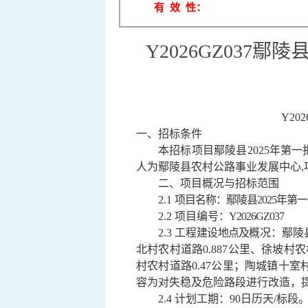
有 效 性：
Y2026GZ037
Y20
一、招标条件
本招标项目
鄢陵县
2025年第
人为鄢陵县农村公路事业发展中心
,
二、项目概况与招标范围
2.1
项目名称：
鄢陵县
2025年
2.2 项目编号
：
Y2026GZ037
2
.3
工程
建设地点
及
概况：鄢陵
北村农村道路0.887公里、徐坡村
村农村道路0.47公里；陶城镇十室
容为对失稳及危险路段进行改造，
2.
4
计划工期：
90日历天
/标段