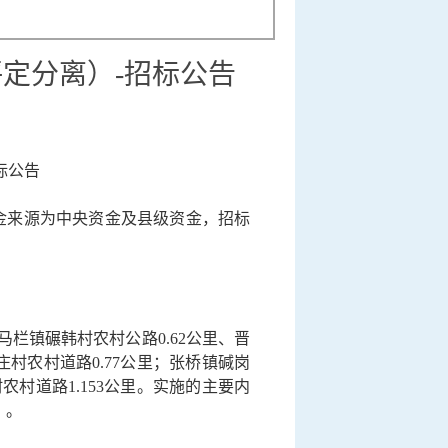
（评定分离）-招标公告
标公告
金
来源
为
中央资金及县级
资金，招标
；马栏镇碾韩村农村公路0.62公里、晋
庄村农村道路0.77公里；张桥镇碱岗
农村道路1.153公里。实施的主要内
）
。