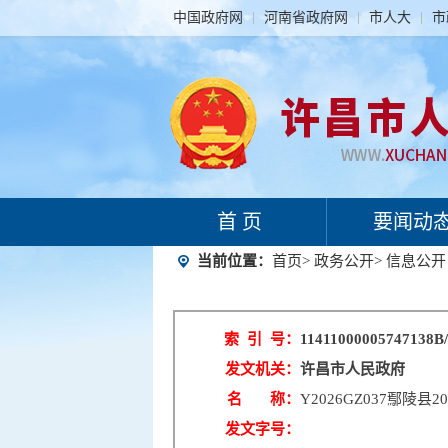
中国政府网
河南省政府网
市人大
市
首 页
要闻动
当前位置：
首页
>
政务公开
>
信息公开
索 引 号：
11411000005747138B/
发文机关：
许昌市人民政府
名 称：
Y2026GZ037鄢
发文字号：