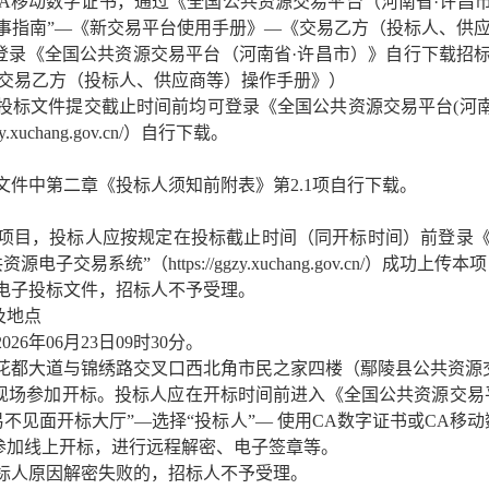
书或CA移动数字证书，通过《全国公共资源交易平台（河南省·许昌
办事指南”—《新交易平台使用手册》—《交易乙方（投标人、供
间前登录《全国公共资源交易平台（河南省·许昌市）》自行下载招标
《交易乙方（投标人、供应商等）操作手册》）
于投标文件提交截止时间前均可登录《全国公共资源交易平台(河南省
zy.xuchang.gov.cn/
）自行下载。
标文件中第二章《投标人须知前附表》第2.1项自行下载
。
易项目，投标人应按规定在投标截止时间（同开标时间）前登录
公共资源电子交易系统”（
https://ggzy.xuchang.gov.cn/
）成功上传本项
的电子投标文件，招标人不予受理
。
及地点
202
6
年
06
月
23
日
09时30分。
花都大道与锦绣路交叉口西北角市民之家四楼（鄢陵县公共资源
现场参加开标。投标人应在开标时间前进入《全国公共资源交易
不见面开标大厅”—选择“投标人”— 使用CA数字证书或CA移
参加线上开标，进行远程解密、电子签章等。
投标人原因解密失败的，招标人不予受理
。