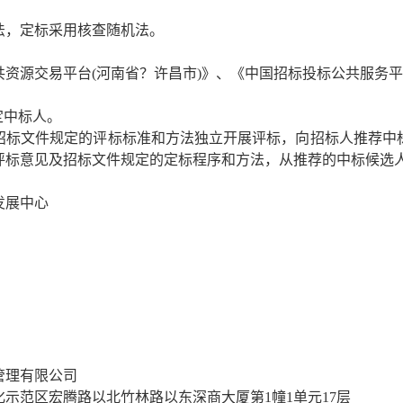
法
，定标采用
核查随机法
。
共资源交易平台
(河南省？许昌市)》、《中国招标投标公共服务
定中标人。
招标文件规定的评标标准和方法独立开展评标，向招标人推荐中
评标意见及招标文件规定的定标程序和方法，从推荐的中标候选
发展中心
管理有限公司
化示范区宏腾路以北竹林路以东深商大厦第
1幢1单元17层