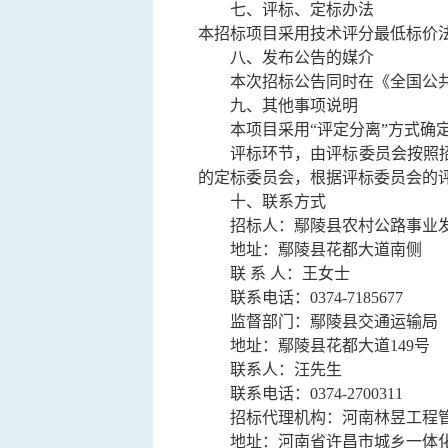
七、
评标、定标办法
本招标项目
采用技术评分最低标价
八
、发布公告的媒介
本次招标公告同时在《全国公
九、其他事项说明
本项目采用
“评定分离”方式确
评标环节，由评标委员会按照
的定标委员会，根据评标委员会的
十
、联系方式
招标人：
鄢陵县农村公路事业
地址：鄢陵县花都大道
南侧
联
系
人：王女士
联系电话：
0374-7185677
监督部门：鄢陵县交通运输局
地址：
鄢陵县花都大道
149号
联系人：
汪
先生
联系电话：
0374-2700311
招标代理机构：
河南林昱工程
地址：
河南省许昌市城乡一体