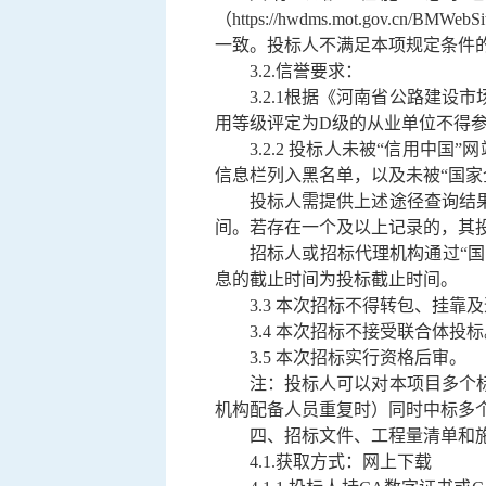
（https://hwdms.mot.g
一致。投标人不满足本项规定条件
3.2.信誉要求：
3.2.1根据《河南省公路建
用等级评定为D级的从业单位不得
3.2.2 投标人未被“信用中国”
信息栏列入黑名单，以及未被“国家企业
投标人需提供上述途径查询结
间。若存在一个及以上记录的，其
招标人或招标代理机构通过
“
息的截止时间为投标截止时间。
3.
3
本次招标不得转包、挂靠及
3.
4
本次招标不接受联合体投标
3.
5
本次招标实行资格后审。
注：投标人可以对本项目多个
机构配备人员重复时）同时中标多
四、
招标文件、工程量清单和
4.
1
.
获取方式：网上下载