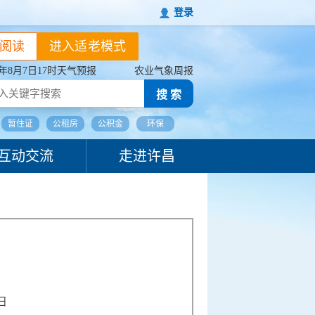
登录
阅读
进入适老模式
26年8月7日17时天气预报
农业气象周报
搜 索
暂住证
公租房
公积金
环保
互动交流
走进许昌
1日