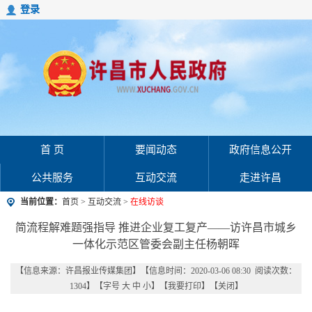
登录
首 页
要闻动态
政府信息公开
公共服务
互动交流
走进许昌
当前位置：
首页
>
互动交流
>
在线访谈
简流程解难题强指导 推进企业复工复产——访许昌市城乡
一体化示范区管委会副主任杨朝晖
【信息来源：
许昌报业传媒集团
】
【信息时间：2020-03-06 08:30 阅读次数：
1304
】【字号
大
中
小
】【
我要打印
】【
关闭
】