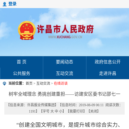
登录
首 页
要闻动态
政府信息公开
公共服务
互动交流
走进许昌
当前位置：
首页
>
互动交流
>
在线访谈
树牢全域理念 勇挑创建重担——访建安区委书记邵七一
【信息来源：
许昌报业传媒集团
】
【信息时间：2019-08-09 06:11 阅读次数：
1191
】【字号
大
中
小
】【
我要打印
】【
关闭
】
“创建全国文明城市，是提升城市综合实力、