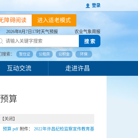
登录
无障碍阅读
进入适老模式
2026年8月7日17时天气预报
农业气象周报
搜 索
门搜索：
暂住证
公租房
公积金
环保
互动交流
走进许昌
会预算
【
关闭
】
预算.pdf
附件：
2022年许昌纪检监察宣传教育基