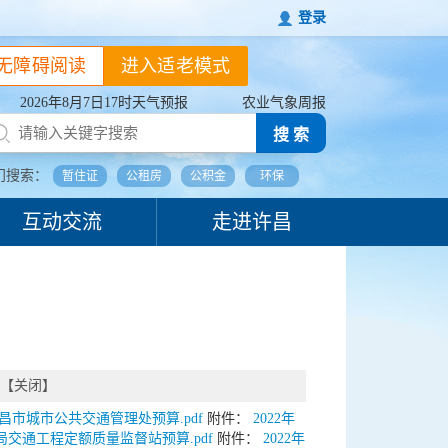
登录
无障碍阅读
进入适老模式
2026年8月7日17时天气预报
农业气象周报
搜 索
门搜索：
暂住证
公租房
公积金
环保
互动交流
走进许昌
【
关闭
】
许昌市城市公共交通管理处预算.pdf
附件：
2022年
局交通工程定额质量监督站预算.pdf
附件：
2022年