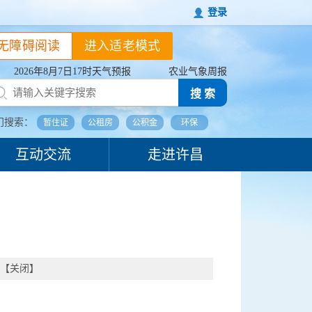
登录
无障碍阅读
进入适老模式
2026年8月7日17时天气预报
农业气象周报
搜 索
门搜索：
暂住证
公租房
公积金
环保
互动交流
走进许昌
【
关闭
】