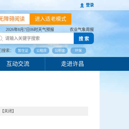
登录
无障碍阅读
进入适老模式
2026年8月7日06时天气预报
农业气象周报
搜 索
门搜索：
暂住证
公租房
公积金
环保
互动交流
走进许昌
【
关闭
】