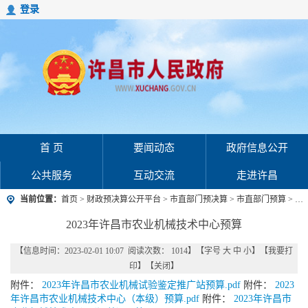
登录
首 页
要闻动态
政府信息公开
公共服务
互动交流
走进许昌
当前位置：
首页
>
财政预决算公开平台
>
市直部门预决算
>
市直部门预算
>
20
2023年许昌市农业机械技术中心预算
【信息时间：2023-02-01 10:07 阅读次数：
1014
】【字号
大
中
小
】【
我要打
印
】【
关闭
】
附件：
2023年许昌市农业机械试验鉴定推广站预算.pdf
附件：
2023
年许昌市农业机械技术中心（本级）预算.pdf
附件：
2023年许昌市